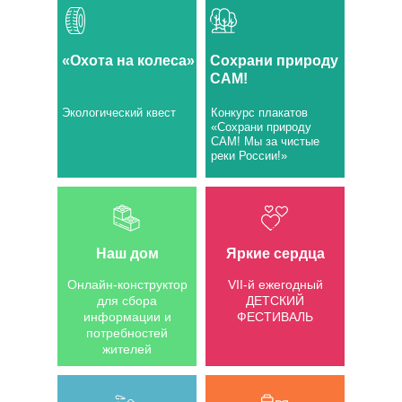
«Охота на колеса»
Сохрани природу
САМ!
Экологический квест
Конкурс плакатов
«Сохрани природу
САМ! Мы за чистые
реки России!»
Наш дом
Яркие сердца
Онлайн-конструктор
VII-й ежегодный
для сбора
ДЕТСКИЙ
информации и
ФЕСТИВАЛЬ
потребностей
жителей