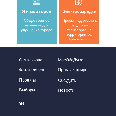
Я и мой город
Электрозарядки
Общественное
Проект подготовки к
движение для
будущему
улучшения города
транспорта на
территории г.о.
Красногорск
О Маликове
МосОблДума
Прямые эфиры
Фотогалерея
Проекты
Обсудить
Выборы
Новости