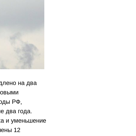
длено на два
 новыми
оды РФ,
е два года.
ха и уменьшение
чены 12