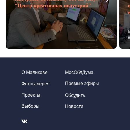
"Центр креативных индустрий"
К
н
О Маликове
МосОблДума
Прямые эфиры
Фотогалерея
Проекты
Обсудить
Выборы
Новости