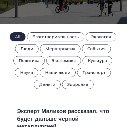
All
Благотворительность
Экология
Люди
Мероприятия
События
Политика
Экономика
Культура
Наука
Наши люди
Транспорт
Деньги
Здоровье
Эксперт Маликов рассказал, что
будет дальше черной
металлургией