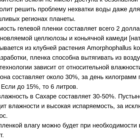
волит решить проблему нехватки воды даже дл
шливых регионах планеты.
ость гелевой пленки составляет всего 2 долл
бновляемой целлюлозы и коньячной камеди [на
бывается из клубней растения Amorphophallus ko
зработки, пленка способна вытягивать из возд
ехнологии зависит от относительной влажности
она составляет около 30%, за день килограмм 
 Если до 15%, то 6 литров.
лажность в Сахаре составляет 30-50%. Пустын
т влажности и высокая испаряемость, за искл
ос.
пленкой влагу можно будет при необходимости
т.