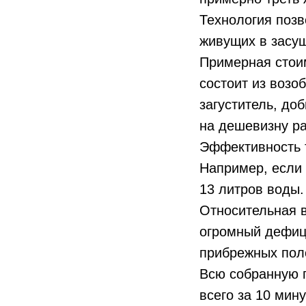
Технология поз
живущих в засу
Примерная стоим
состоит из возо
загуститель, до
на дешевизну ра
Эффективность т
Например, если 
13 литров воды.
Относительная в
огромный дефици
прибрежных пол
Всю собранную 
всего за 10 мину