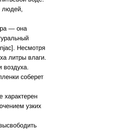
я людей,
ара — она
туральный
njac]. Несмотря
уха литры влаги.
 воздуха.
пленки соберет
е характерен
ючением узких
 высвободить