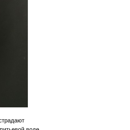
страдают
питьевой воде.