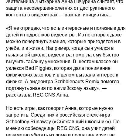
Жительница Лыткарина Анна Печурина считает, что
защита несовершеннолетних от деструктивного
контента в видеоиграх — важная инициатива.
«Я не отрицаю, что есть интересные и полезные для
детей и подростков видеоигры. Из некоторых даже
можно почерпнуть знания, которые пригодятся и в
учебе, и в жизни. Например, когда сын учился в
начальной школе, видеоигра помогла ему быстро
выучить таблицу умножения. В шестом классе он
увлекся Bad Piggies, которая дала понимание
физических законов и в целом вызвала интерес к
физике. А видеоигра Scribblenauts Remix помогла
подтянуть знания по английскому языку», —
рассказала REGIONS Анна.
Но есть игры, как говорит Анна, которые нужно
запретить. Среди них и российская стелс-игра
Schoolboy Runaway («Сбежавший школьник»). По
мнению собеседницы REGIONS, она учит детей
незаметно убегать из дома и пропагандирует не